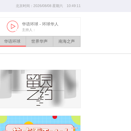
北京时间：
2026
/
08
/
08
星期
六
10
:
49
:
13
华语环球
- 环球华人
世界华声
Play
Play
主持人：
华语环球
世界华声
南海之声