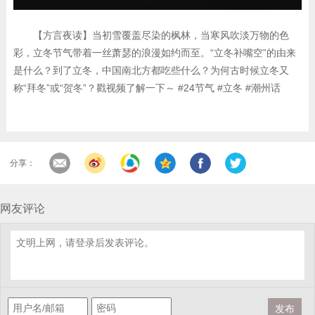
【方言夜读】当初雪覆盖尽染的枫林，当寒风吹淡万物的色
彩，立冬节气带着一丝萧瑟的浪漫如约而至。“立冬补嘴空”的由来
是什么？到了立冬，中国南北方都吃些什么？为何古时候立冬又
称“拜冬”或“贺冬”？戳视频了解一下～ #24节气 #立冬 #潮州话
分享：
网友评论