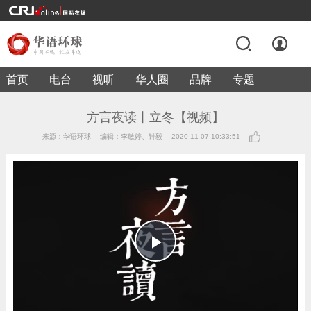
首页
电台
视听
华人圈
品牌
专题
方言夜读丨立冬【视频】
来源：华语环球
编辑：李敏婷、钟毅
2020-11-07 10:33:51
-
Play
Video