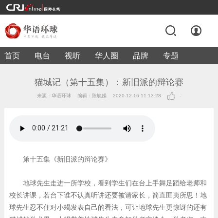
首页
电台
视听
华人圈
品牌
专题
猫城记（第十五集）：新旧派的辩论赛
来源：华语环球
编辑：陈毓娟
2020-12-16 11:13:28
-
第十五集《新旧派的辩论赛》
地球先生走进一所学校，看到学生们在台上手舞足蹈给老师和
校长讲课，若台下谁不认真听讲还要被请家长，简直匪夷所思！地
球先生忍不住对小蝎发表自己的看法，可让地球先生更惊讶的还有