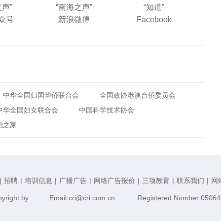
之声”
“南海之声”
“知道”
众号
新浪微博
Facebook
中华全国归国华侨联合会
全国政协港澳台侨委员会
中华全国妇女联合会
中国科学技术协会
胞之家
|
招聘
|
培训信息
|
广播广告
|
网络广告报价
|
三项教育
|
联系我们
|
网
yright by
Email:cri@cri.com.cn
Registered Number:05064