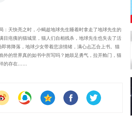
局：天快亮之时，小蝎趁地球先生睡着时拿走了地球先生的
满目疮痍的猫城里，猫人们自相残杀，地球先生也失去了活
空舱即将降落，地球少女带着悲凉情绪，满心忐忑合上书。猫
舱外的世界真的如书中所写吗？她鼓足勇气，拉开舱门，猫
样的存在……