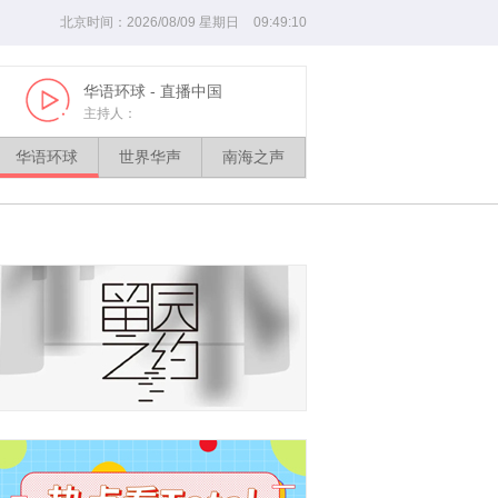
北京时间：
2026
/
08
/
09
星期
日
09
:
49
:
11
华语环球
- 直播中国
世界华声
Play
Play
主持人：
华语环球
世界华声
南海之声