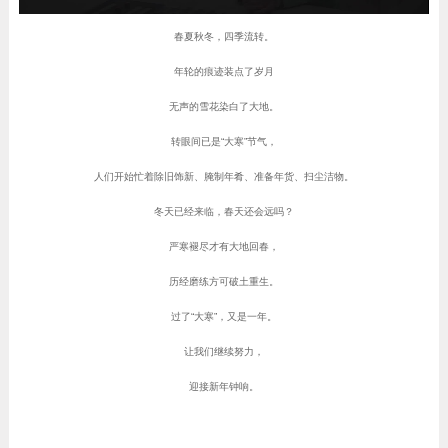
春夏秋冬，四季流转。
年轮的痕迹装点了岁月
无声的雪花染白了大地。
转眼间已是“大寒”节气，
人们开始忙着除旧饰新、腌制年肴、准备年货、扫尘洁物。
冬天已经来临，春天还会远吗？
严寒褪尽才有大地回春，
历经磨练方可破土重生。
过了“大寒”，又是一年。
让我们继续努力，
迎接新年钟响。