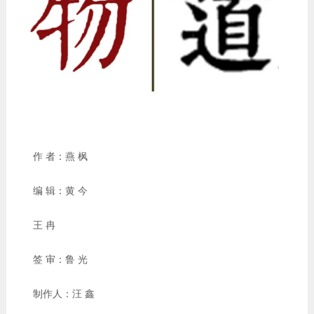
作 者：燕 枫
编 辑：黄 今
王 冉
签 审：鲁 光
制作人：汪 鑫