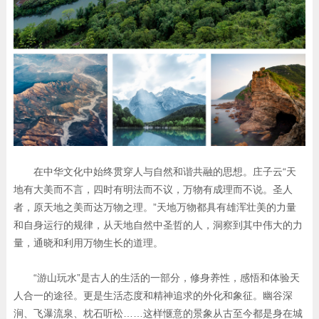
在中华文化中始终贯穿人与自然和谐共融的思想。庄子云“天
地有大美而不言，四时有明法而不议，万物有成理而不说。圣人
者，原天地之美而达万物之理。”天地万物都具有雄浑壮美的力量
和自身运行的规律，从天地自然中圣哲的人，洞察到其中伟大的力
量，通晓和利用万物生长的道理。
“游山玩水”是古人的生活的一部分，修身养性，感悟和体验天
人合一的途径。更是生活态度和精神追求的外化和象征。幽谷深
涧、飞瀑流泉、枕石听松……这样惬意的景象从古至今都是身在城