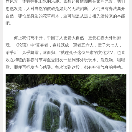
然风景，体验拥抱山水的乐趣。回想起疫情期间在家的光景，我们
忽然发觉，人对自然的依赖是如此的无法割断。人们没有办法离开
自然，哪怕是身边的花草树木，这可能是从远古祖先遗传来的本能
吧。
何止我们离不开，中国古人更爱大自然，更爱在春天外出游
玩。《论语》中“莫春者，春服既成，冠者五六人，童子六七人，
浴乎沂，风乎舞雩，咏而归。”就连孔子这位严肃的文化大V，也喜
欢在和暖的暮春时节与至交旧友一起到郊外玩玩水、洗洗澡、唱唱
歌、顺便再抒发内心感受。每次读到这段，都有神清气爽的共鸣。