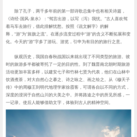
除了孔子，两千多年前的第一部诗歌总集中也有相关诗篇，
《诗经·国风·泉水》：“驾言出游，以写（泻）我忧。”古人喜欢驾
着马车去旅行，借此排解忧愁。按照《说文解字》的解
释，“游”为“旌旗之流”。在逐步流变过程中“游”的含义不断拓展和变
化。今天的“游”字多了游玩、游览，引申为有目的的旅行之意。
纵观历史，我国自春秋战国以来就出现了不同类型的旅游。彼
时的旅游多半都被寄托了一定的目的性。到了魏晋南北朝时期旅游
活动更加丰富多样，以建安七子和竹林七贤为代表，他们在山林中
饮酒煮茶，对大自然心之摹之、诗之咏之、画之绘之。从《穆天子
传》中的周穆王到明代地理学家徐霞客，可谓各自以不同的方式，
深度的浸润于自然山川的大美之中。并将路途之中的所见所感，一
一记录。使后人能够借助文字，体验到古人的精神空间。