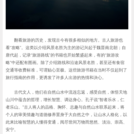
翻看旅游的历史，发现古今有很多相似的地方。古人旅游也
看“攻略”。这类以介绍风景名胜为主的游记兴起于魏晋南北朝；自
唐代起，记录“旅游路线”的书籍也开始繁盛起来，有的“旅游攻
略”中还配有图画。除了介绍路线和沿途风景名胜，甚至还有食宿
交通等收费标准，可谓贴心至极。这些旅游书籍在当时不仅起到了
旅行指南的作用，更诱发了许多人出游的热情和决心。
古代文人，他们在自然山水中流连忘返，感受自然，体悟天地
山川中蕴含的哲理，增长智慧、调达身心。孔子说“智者乐水，仁
者乐山。”古人将人的品格、胸怀、志趣与自然山水联系起来，将
个人的审美情趣与道德修养置身于大自然之中，让山水人格化，以
此来比喻智慧的人懂得变通，阅尽世间万物而悠然、淡泊、崇高、
安宁。