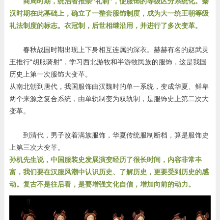
商周时期，统治者推崇“礼制”，使服饰的等级区分系统化。秦
汉时期在此基础上，确立了一整套服饰制度，成为大一统王朝等级
礼法制度的标志。衣冠制，后世相继沿用，并进行了多次变革。
春秋战国时期出现上下身相互连属的深衣。赫赫有名的赵武灵
王推行“胡服骑射”，学习
西北游牧和半游牧民族的服饰，这是我国
历史上第一次服饰大变革。
从南北朝到唐代，我国服饰由汉魏时的单一系统，变成华夏、鲜卑
两个来源之复合系统，由单轨制变为双轨制，是服饰史上第二次大
变革。
到清代，男子改着满族服饰，华夏传统服制断档，算是服饰史
上第三次大变革。
孙机先生说，中国服装史发展演变经历了很长时间，内容非常丰
富，我们要在汉服风潮中认识历史、了解历史，更要受到历史的感
动。复古不是往后看，是要增强文化自信，增加向前的动力。