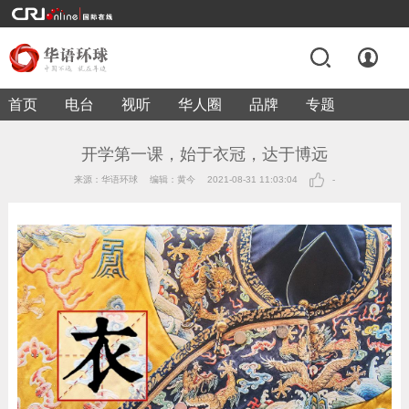
首页
电台
视听
华人圈
品牌
专题
开学第一课，始于衣冠，达于博远
来源：华语环球
编辑：黄今
2021-08-31 11:03:04
-