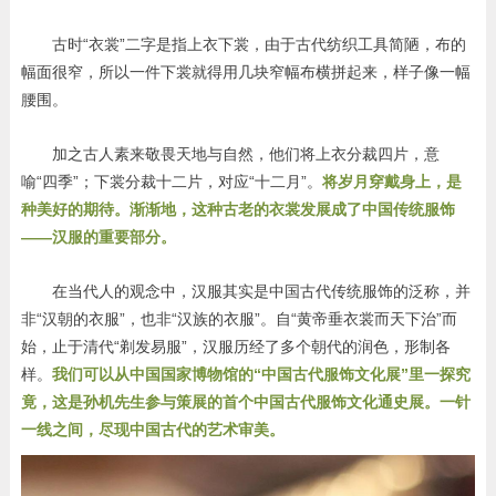
古时“衣裳”二字是指上衣下裳，由于古代纺织工具简陋，布的
幅面很窄，所以一件下裳就得用几块窄幅布横拼起来，样子像一幅
腰围。
加之古人素来敬畏天地与自然，他们将上衣分裁四片，意
喻“四季”；下裳分裁十二片，对应“十二月”。
将岁月穿戴身上，是
种美好的期待。渐渐地，这种古老的衣裳发展成了中国传统服饰
——汉服的重要部分。
在当代人的观念中，汉服其实是中国古代传统服饰的泛称，并
非“汉朝的衣服”，也非“汉族的衣服”。自“黄帝垂衣裳而天下治”而
始，止于清代“剃发易服”，汉服历经了多个朝代的润色，形制各
样。
我们可以从中国国家博物馆的“中国古代服饰文化展”里一探究
竟，这是孙机先生参与策展的首个中国古代服饰文化通史展。一针
一线之间，尽现中国古代的艺术审美。