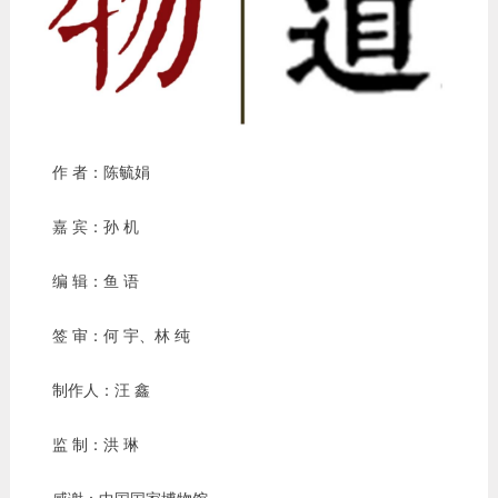
作 者：陈毓娟
嘉 宾：孙 机
编 辑：鱼 语
签 审：何 宇、林 纯
制作人：汪 鑫
监 制：洪 琳