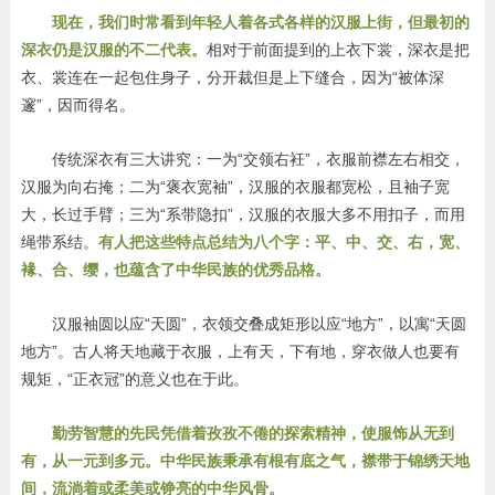
现在，我们时常看到年轻人着各式各样的汉服上街，但最初的
深衣仍是汉服的不二代表。
相对于前面提到的上衣下裳，深衣是把
衣、裳连在一起包住身子，分开裁但是上下缝合，因为“被体深
邃”，因而得名。
传统深衣有三大讲究：一为“交领右衽”，衣服前襟左右相交，
汉服为向右掩；二为“褒衣宽袖”，汉服的衣服都宽松，且袖子宽
大，长过手臂；三为“系带隐扣”，汉服的衣服大多不用扣子，而用
绳带系结。
有人把这些特点总结为八个字：平、中、交、右，宽、
褖、合、缨，也蕴含了中华民族的优秀品格。
汉服袖圆以应“天圆”，衣领交叠成矩形以应“地方”，以寓“天圆
地方”。古人将天地藏于衣服，上有天，下有地，穿衣做人也要有
规矩，“正衣冠”的意义也在于此。
勤劳智慧的先民凭借着孜孜不倦的探索精神，使服饰从无到
有，从一元到多元。中华民族秉承有根有底之气，襟带于锦绣天地
间，流淌着或柔美或铮亮的中华风骨。