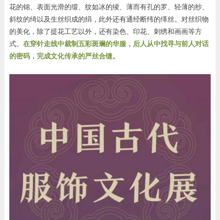
花的锦、表面光滑的缎、纹如冰的绫、薄而有孔的罗、轻薄的纱、
斜纹的绮以及生丝织成的绢，此外还有通经断纬的缂丝。对丝织物
的美化，除了提花工艺以外，还有染色、印花、刺绣和画画等方
式。
在穿针走线中裁制五彩斑斓的华服，后人从中找寻与前人对话
的密码，完成文化传承的严丝合缝。