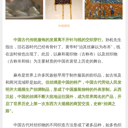
针线密码
中国古代传统服饰的发展离不开针与线的交织穿行。
孙机先生
指出，旧石器时代已经有骨针了。黄帝时“治其丝麻以为布帛”，线
在这时候也出现了。此后，以麻和葛织物（古称布）以及丝织物
（古称帛和锦）为主要材质的中国衣裳登上历史的舞台。
麻布是世界上许多民族较早用于制作服装的纺织品，如古埃及
和两河流域即是如此。
但丝绸是中国的特产，中国古代劳动人民发
明并大规模生产丝绸制品，形成了中国服装独特的外表形制。从西
汉起，中国的丝绸不断大批地运往国外，成为世界闻名的产品，开
启了世界历史上第一次东西方大规模的商贸交流，史称“丝绸之
路”。
中国古代对丝织物的不同织造方法形成了诸多品种，如多色织