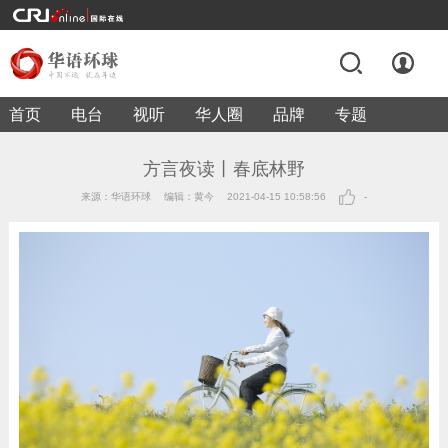
首页
电台
视听
华人圈
品牌
专题
方言夜读丨春底林野
来源：华语环球
编辑：黄今
2021-04-15 10:58:56
-