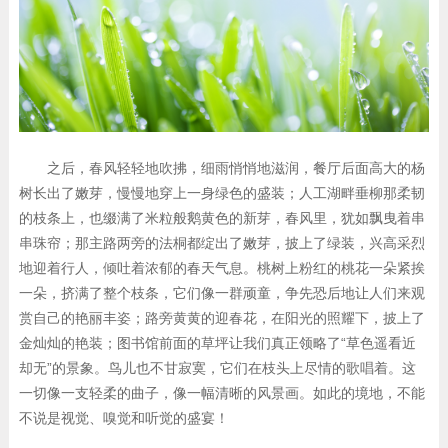
之后，春风轻轻地吹拂，细雨悄悄地滋润，餐厅后面高大的杨
树长出了嫩芽，慢慢地穿上一身绿色的盛装；人工湖畔垂柳那柔韧
的枝条上，也缀满了米粒般鹅黄色的新芽，春风里，犹如飘曳着串
串珠帘；那主路两旁的法桐都绽出了嫩芽，披上了绿装，兴高采烈
地迎着行人，倾吐着浓郁的春天气息。桃树上粉红的桃花一朵紧挨
一朵，挤满了整个枝条，它们像一群顽童，争先恐后地让人们来观
赏自己的艳丽丰姿；路旁黄黄的迎春花，在阳光的照耀下，披上了
金灿灿的艳装；图书馆前面的草坪让我们真正领略了“草色遥看近
却无”的景象。鸟儿也不甘寂寞，它们在枝头上尽情的歌唱着。这
一切像一支轻柔的曲子，像一幅清晰的风景画。如此的境地，不能
不说是视觉、嗅觉和听觉的盛宴！