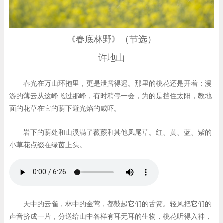
《春底林野》（节选）
许地山
春光在万山环抱里，更是泄露得迟。那里的桃花还是开着；漫
游的薄云从这峰飞过那峰，有时稍停一会，为的是挡住太阳，教地
面的花草在它的荫下避光焰的威吓。
岩下的荫处和山溪满了薇蕨和其他凤尾草。红、黄、蓝、紫的
小草花点缀在绿茵上头。
天中的云雀，林中的金莺，都鼓起它们的舌簧。轻风把它们的
声音挤成一片，分送给山中各样有耳无耳的生物，桃花听得入神，