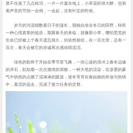
禁不住落了几点粉泪，一片一片凝在地上，小草花听得大醉，也和
着声音的节拍一会倒，一会起，没有针定的时侯。
岁月的河流细数着日子的漫长，我独自坐在冬日的田野，聆听
一种心境真挚的低语，期翼春天的来临，就像那小草，哪怕荒芜的
生命已经被上个春天遗忘很久，但依然相信，在一百次里，总有一
百次，春天会被它的赤诚再次感动得流泪。
绿色的歌终于开始在季节里飞舞，一排心迹的浪冲上春冬边缘
的岸石，刻划着一次次激情的亲吻，一种大笔的渲染，在泼墨的豪
气中烘然的点燃了湿淋淋的眼波，使冬哥哥在春姑娘的奔放与热情
中，羞涩的远去，完成了接力任务的交替。