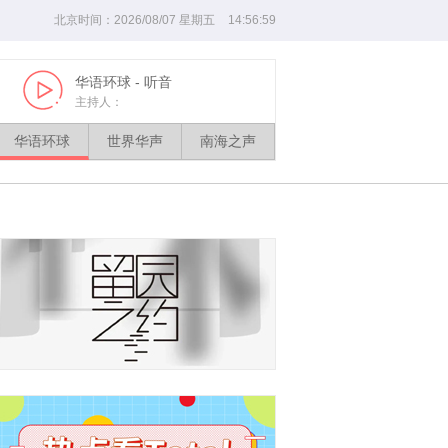
北京时间：
2026
/
08
/
07
星期
五
14
:
57
:
00
华语环球
- 听音
世界华声
Play
Play
主持人：
华语环球
世界华声
南海之声