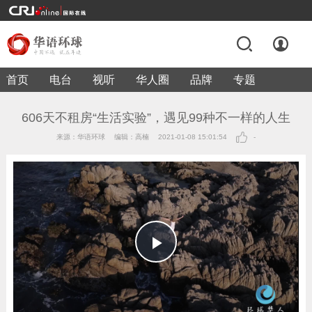
首页
电台
视听
华人圈
品牌
专题
606天不租房“生活实验”，遇见99种不一样的人生
来源：华语环球
编辑：高楠
2021-01-08 15:01:54
-
Play
Video