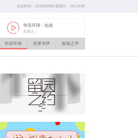
北京时间：
2026
/
08
/
08
星期
六
08
:
24
:
06
华语环球
- 知道
世界华声
Play
Play
主持人：
华语环球
世界华声
南海之声