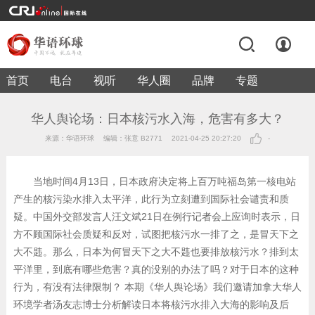
首页
电台
视听
华人圈
品牌
专题
华人舆论场：日本核污水入海，危害有多大？
来源：华语环球
编辑：张意 B2771
2021-04-25 20:27:20
-
当地时间4月13日，日本政府决定将上百万吨福岛第一核电站
产生的核污染水排入太平洋，此行为立刻遭到国际社会谴责和质
疑。中国外交部发言人汪文斌21日在例行记者会上应询时表示，日
方不顾国际社会质疑和反对，试图把核污水一排了之，是冒天下之
大不韪。那么，日本为何冒天下之大不韪也要排放核污水？排到太
平洋里，到底有哪些危害？真的没别的办法了吗？对于日本的这种
行为，有没有法律限制？ 本期《华人舆论场》我们邀请加拿大华人
环境学者汤友志博士分析解读日本将核污水排入大海的影响及后