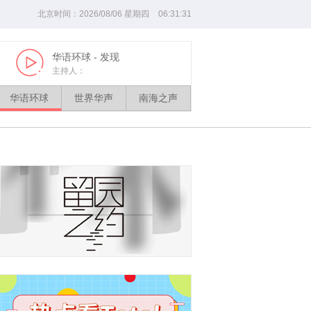
北京时间：
2026
/
08
/
06
星期
四
06
:
31
:
32
华语环球
- 发现
世界华声
- 闽
Play
Play
主持人：
主持人：高妙红
华语环球
世界华声
南海之声