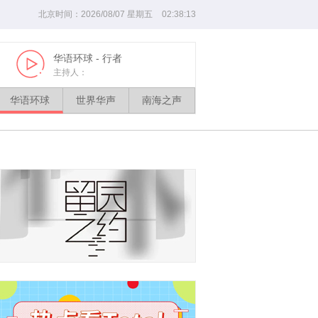
北京时间：
2026
/
08
/
07
星期
五
02
:
38
:
14
华语环球
- 行者
世界华声
- 粤
Play
Play
主持人：
主持人：韦爱民
华语环球
世界华声
南海之声