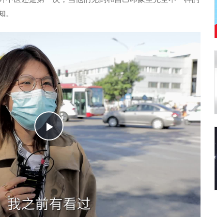
知。
Play
Video