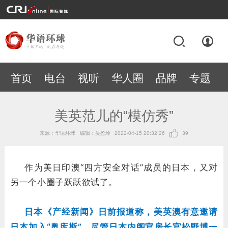
首页
电台
视听
华人圈
品牌
专题
美英范儿的“模仿秀”
来源：华语环球
编辑：吴盈玲
2022-04-15 20:32:26
39
作为美日印澳“四方安全对话”成员的日本，又对
另一个小圈子跃跃欲试了。
日本《产经新闻》日前报道称，美英澳有意邀请
日本加入“奥库斯”。尽管日本内阁官房长官松野博一