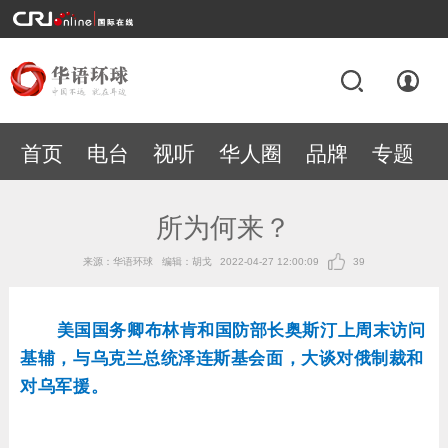
首页
电台
视听
华人圈
品牌
专题
所为何来？
来源：华语环球
编辑：胡戈
2022-04-27 12:00:09
39
美国国务卿布林肯和国防部长奥斯汀上周末访问
基辅，与乌克兰总统泽连斯基会面，大谈对俄制裁和
对乌军援。