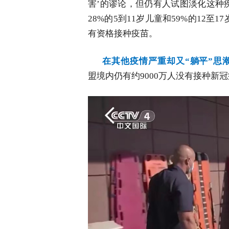
害’的谬论，但仍有人试图淡化这种
28%的5到11岁儿童和59%的12
有资格接种疫苗。
在其他疫情严重却又“躺平”思
盟境内仍有约9000万人没有接种新