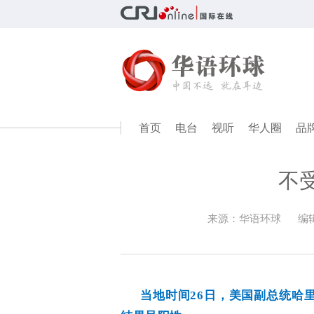
首页
电台
视听
华人圈
品
不
来源：华语环球
编
当地时间26日，美国副总统哈