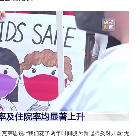
·克莱恩说:“我们花了两年时间驳斥新冠肺炎对儿童‘无