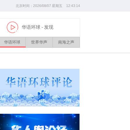
北京时间：
2026/
08
/
07
星期五
12
:
43
:
15
华语环球
- 发现
播
放
华语环球
世界华声
南海之声