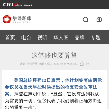
首页
电台
视听
华人圈
品牌
专题
这笔账也要算算
来源：华语环球
编辑：胡戈
2022-06-14 09:51:11
38
美国总统拜登12日表示，他计划签署由两党
参议员在当天早些时候提出的枪支安全改革法
案。
拜登在声明中说，“显然，它没有达到我认
为需要的一切，但它代表了我们朝着正确方向迈
出的重要一步”。