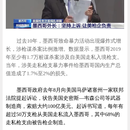
过去10年，墨西哥致命暴力活动出现爆炸式增
长，涉枪谋杀案比例激增。数据显示，墨西哥2019
年至少有1.7万桩谋杀案涉及自美国走私入境枪支。
当年，涉美走私枪支暴力事件给墨西哥国内生产总
值造成了1.7%至2%的损失。
墨西哥政府去年8月向美国马萨诸塞州一家联邦
法院提起诉讼，状告美国史密斯—韦森公司等武器
制造商，索赔大约100亿美元。起诉书写道，每年有
超过50万支枪从美国走私流入墨西哥，其中68%的
走私枪支由被告枪企制造。