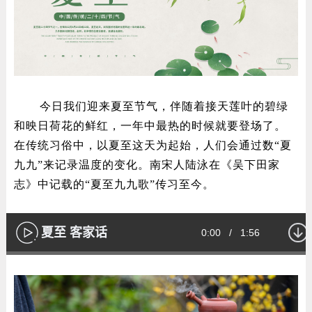
今日我们迎来夏至节气，伴随着接天莲叶的碧绿
和映日荷花的鲜红，一年中最热的时候就要登场了。
在传统习俗中，以夏至这天为起始，人们会通过数“夏
九九”来记录温度的变化。南宋人陆泳在《吴下田家
志》中记载的“夏至九九歌”传习至今。
夏至 客家话
Current
0:00
/
Duration
1:56
播
放
Loaded
:
100.00%
Time