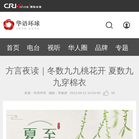
首页
电台
视听
华人圈
品牌
专题
方言夜读｜冬数九九桃花开 夏数九
九穿棉衣
来源：华语环球
编辑：李敏婷
2022-06-21 10:04:00
38