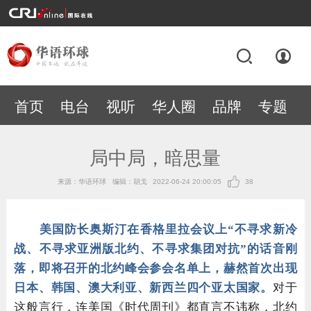
首页
电台
视听
华人圈
品牌
专题
局中局，暗思量
来源：华语环球
编辑：胡戈
2022-06-24 20:00:05
38
美国防长奥斯汀在香格里拉会议上“不寻求新冷
战、不寻求亚洲版北约、不寻求集团对抗”的话音刚
落，即将召开的北约峰会参会名单上，赫然首次出现
日本、韩国、澳大利亚、新西兰四个亚太国家。
对于
这般言行，连美国《时代周刊》都直言不讳称，北约