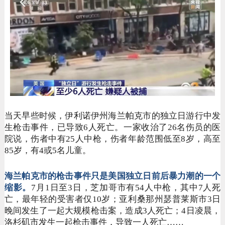
当天早些时候，伊利诺伊州海兰帕克市的独立日游行中发
生枪击事件，已导致
6人死亡。一家收治了26名伤员的医
院说，伤者中有25人中枪，伤者年龄范围低至8岁，高至
85岁，有4或5名儿童。
海兰帕克市的枪击事件只是美国独立日前后暴力潮的一个
缩影。
7月1日至3日，芝加哥市有54人中枪，其中7人死
亡，最年轻的受害者仅10岁；亚利桑那州瑟普莱斯市3日
晚间发生了一起大规模枪击案，造成3人死亡；4日凌晨，
洛杉矶市发生一起枪击事件，导致一人死亡……