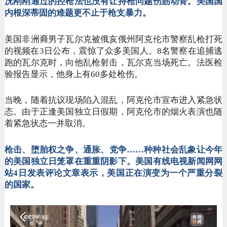
况刚刚通过的控枪法也没有让持枪问题伤筋动骨。美国国
内根深蒂固的难题更不止于枪支暴力。
美国非洲裔男子瓦尔克被俄亥俄州阿克伦市警察乱枪打死
的视频在
3日公布，震惊了众多美国人。8名警察在追捕逃
跑的瓦尔克时，向他乱枪射击，瓦尔克当场死亡。法医检
验报告显示，他身上有60多处枪伤。
当晚，随着抗议现场陷入混乱，阿克伦市宣布进入紧急状
态。由于正逢美国独立日假期，阿克伦市的烟火表演也随
着紧急状态一并取消。
枪击、堕胎权之争、通胀、党争
……种种社会乱象让今年
的美国独立日笼罩在重重阴影下。美国有线电视新闻网网
站4日发表评论文章表示，美国正在演变为一个严重分裂
的国家。