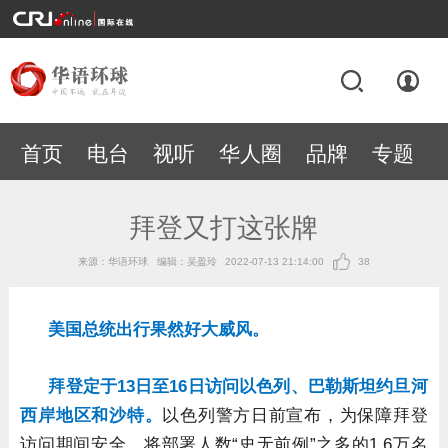
首页
电台
视听
华人圈
品牌
专题
拜登又打这张牌
来源：华语环球
编辑：吴盈玲
2022-07-13 21:14:00
38
美
国总统出行果然好大威风。
拜登定于13日至16日访问以色列、巴勒斯坦约旦河
西岸地区和沙特。
以色列警方日前宣布，为保障拜登
访问期间安全，将部署人数“史无前例”之多的1.6万名