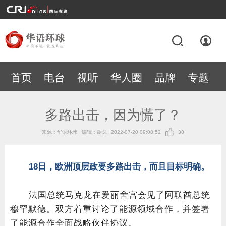
首页
电台
视听
华人圈
品牌
专题
多路出击，因为慌了？
来源：华语环球
编辑：胡戈
2022-07-20 09:08:52
38
18
日，欧洲顶层政要多路出击，而且目标明确。
法国总统马克龙在爱丽舍宫会见了阿联酋总统
穆罕默德。双方着重讨论了能源领域合作，并签署
了能源合作全面战略伙伴协议。