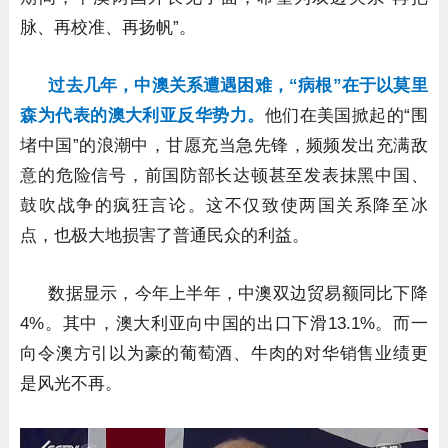
脉、再校准、再扬帆”。
过去几年，中澳关系遭遇困难，“病根”在于以莫里
森为代表的澳大利亚反华势力。
他们在美国掀起的“围
堵中国”的浪潮中，甘愿充当急先锋，频频发出充满敌
意的危险信号，前国防部长达顿甚至发表抹黑中国、
鼓吹战争的疯狂言论。这不仅致使两国关系降至冰
点，也极大地损害了普通民众的利益。
数据显示，今年上半年，中澳双边贸易额同比下降
4%。其中，澳大利亚向中国的出口下滑13.1%。而一
向令澳方引以为豪的葡萄酒、牛肉的对华销售业绩更
是风光不再。