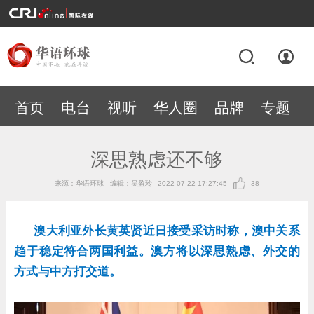
首页
电台
视听
华人圈
品牌
专题
深思熟虑还不够
来源：华语环球
编辑：吴盈玲
2022-07-22 17:27:45
38
澳大利亚外长黄英贤近日接受采访时称，澳中关系
趋于稳定符合两国利益。澳方将以深思熟虑、外交的
方式与中方打交道。