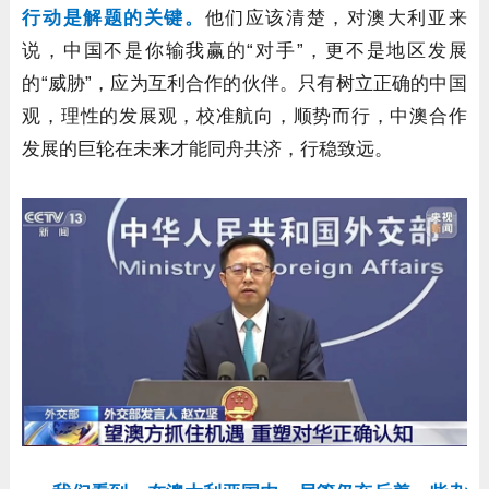
行动是解题的关键。
他们应该清楚，对澳大利亚来
说，中国不是你输我赢的“对手”，更不是地区发展
的“威胁”，应为互利合作的伙伴。只有树立正确的中国
观，理性的发展观，校准航向，顺势而行，中澳合作
发展的巨轮在未来才能同舟共济，行稳致远。