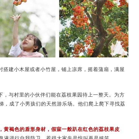
时搭建小木屋或者小竹屋，铺上凉席，摇着蒲扇，满屋
下，与村里的小伙伴们能在荔枝果园待上一整天。为方
梯，成了小男孩们的天然游乐场。他们爬上爬下寻找荔
蝽，黄褐色的盾形身材，假寐一般趴在红色的荔枝果皮
臭液进行自我防卫，惹得大家先是惊叫再是嬉笑。