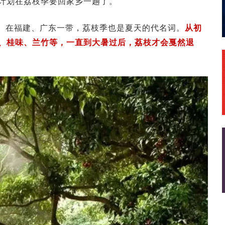
计划在荔枝季要回家乡一趟了。
。
在福建、广东一带，荔枝季也是夏天的代名词。
从初
、桂味、兰竹等，一直到大暑过后，荔枝才会戛然退