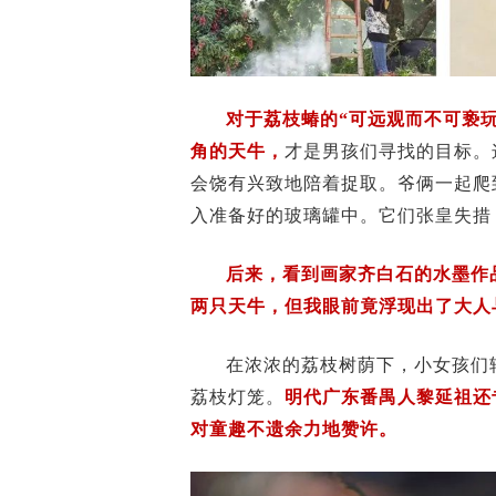
对于荔枝蝽的“可远观而不可亵
角的天牛，
才是男孩们寻找的目标。
会饶有兴致地陪着捉取。爷俩一起爬
入准备好的玻璃罐中。它们张皇失措
后来，看到画家齐白石的水墨作
两只天牛，但我眼前竟浮现出了大人
在浓浓的荔枝树荫下，小女孩们
荔枝灯笼。
明代广东番禺人黎延祖还
对童趣不遗余力地赞许。