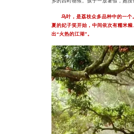
乡的四时物候。孩子一放暑假，她按
乌叶，是荔枝众多品种中的一个
夏的妃子笑开始，中间依次有糯米糍
出“火热的江湖”。