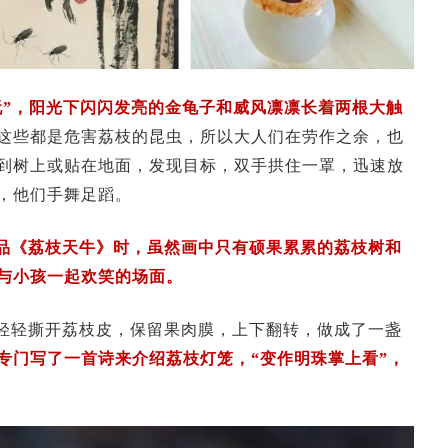
玩”，阳光下闪闪发亮的金龟子和威风凛凛长着两根大触
这些都是危害荔枝的昆虫，所以大人们在劳作之余，也
到树上或贴在地面，发现目标，双手拱住一罩，迅速放
，他们手舞足蹈。
品《荔枝天牛》时，虽然画中只有硕果累累的荔枝树和
与小孩一起欢笑的场面。
轻轻撕开荔枝皮，保留果肉膜，上下翻转，做成了一盏
专门写了一首诗来介绍荔枝灯笼，“变作明珠掌上看”，