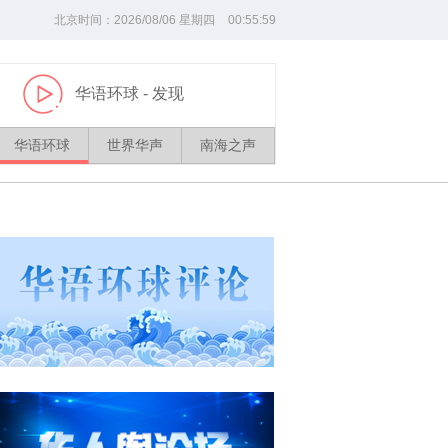
北京时间：
2026/
08
/
06
星期四
00
:
56
:
01
华语环球
- 发现
播
放
华语环球
世界华声
南海之声