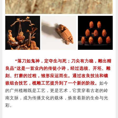
“落刀如鬼神，定夺生与死；刀尖有力稳，雕出精
良品”这是一首业内的传徒小诗，经过选核、开坯、雕
刻、打磨的过程，雏形应运而生。通过改良技法和镶
嵌组合技艺，榄雕工艺提升到了一个新的阶段。
如今
的广州榄雕既是工艺，更是艺术，它贯穿着古老的岭
南文脉，成为传播文化的载体，焕发着新的生命与光
彩。