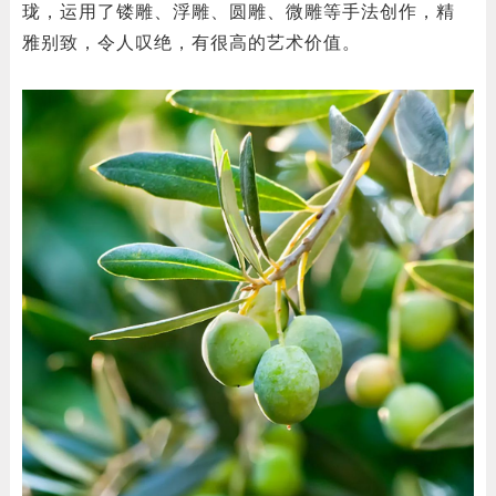
珑，运用了镂雕、浮雕、圆雕、微雕等手法创作，精
雅别致，令人叹绝，有很高的艺术价值。