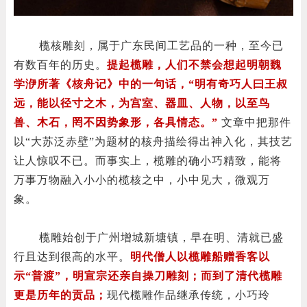
榄核雕刻，属于广东民间工艺品的一种，至今已
有数百年的历史。
提起榄雕，人们不禁会想起明朝魏
学洢所著《核舟记》中的一句话，“明有奇巧人曰王叔
远，能以径寸之木，为宫室、器皿、人物，以至鸟
兽、木石，罔不因势象形，各具情态。”
文章中把那件
以“大苏泛赤壁”为题材的核舟描绘得出神入化，其技艺
让人惊叹不已。而事实上，榄雕的确小巧精致，能将
万事万物融入小小的榄核之中，小中见大，微观万
象。
榄雕始创于广州增城新塘镇，早在明、清就已盛
行且达到很高的水平。
明代僧人以榄雕船赠香客以
示“普渡”，明宣宗还亲自操刀雕刻；而到了清代榄雕
更是历年的贡品；
现代榄雕作品继承传统，小巧玲