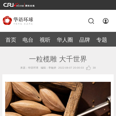
首页
电台
视听
华人圈
品牌
专题
一粒榄雕 大千世界
来源：华语环球
编辑：李敏婷
2022-08-07 20:00:03
38