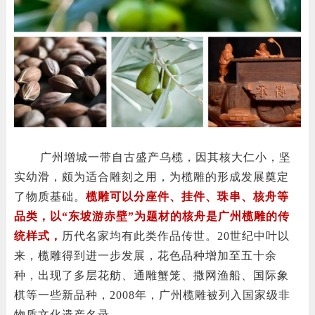
广州增城一带自古盛产乌榄，因其核大仁小，坚
实幼滑，颇为适合雕刻之用，为榄雕的形成发展奠定
了物质基础。
榄雕可以分座件、挂件、珠串、核舟等
品类，以“东坡游赤壁”为题材的核舟是广州榄雕的传
统样式，
历代名家均有此类作品传世。20世纪中叶以
来，榄雕得到进一步发展，花色品种增加至五十余
种，出现了多层花舫、通雕蟹笼、撒网渔船、国际象
棋等一些新品种，2008年，广州榄雕被列入国家级非
物质文化遗产名录。