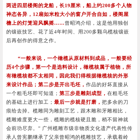
两进四层楼阁的龙船，长19厘米，船上约200多个人物
神态各异，12扇如米粒大小的窗户开合自如，楼阁屋
檐上的灯笼迎风飘摇……
曾昭鸿介绍，这是他用独创
的镶嵌技艺、花了近4年时间、用200多颗乌榄核镶嵌
后再创作的得意之作。
“一般来说，一个橄榄从原材料到成品，一般要经
历4个步骤，第一个是选料设计，橄榄核属于植物，所
有橄榄核都不太相同，因此我们得根据橄榄核的外形
来设计作品；第二步是开出毛坯，
作品的好坏直接从
一个粗毛坯即可知道；
第三步是雕刻成型，
在粗毛坯
的基础上进行加工；
最后一步就是打磨，
把多余的刀
痕给去掉。榄雕同为雕刻工艺，跟木雕和牙雕相比，
榄雕难度更大一些，榄雕的榄核硬且脆，稍不留神就
会前功尽弃。” 广州榄雕市级非物质文化遗产代表性传
承人曾宪鹏继承了父亲曾昭鸿的榄雕技艺，承载着岭