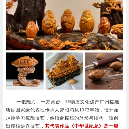
一把雕刀、一方桌台。非物质文化遗产广州榄雕
项目国家级代表性传承人曾昭鸿从1972年始，便开始
拜师学习榄雕技艺，他结合榄核的外形与结构，独创
出榄核镶嵌技艺，
其代表作品《中华世纪龙》是一艘