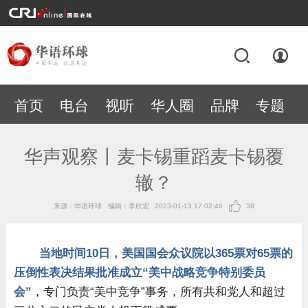
首页
电台
视听
华人圈
品牌
专题
华声观察丨麦卡锡重蹈麦卡锡覆
辙？
来源：华语环球
编辑：李欣宏
2023-01-13 17:02:46
38
当地时间10日，美国国会众议院以365票对65票的
压倒性表决结果批准成立“美中战略竞争特别委员
会”
，专门负责“美中竞争”事务，所有共和党人和超过