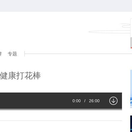
牌
专题
健康打花棒
Current
0:00
/
Duration
26:00
Time