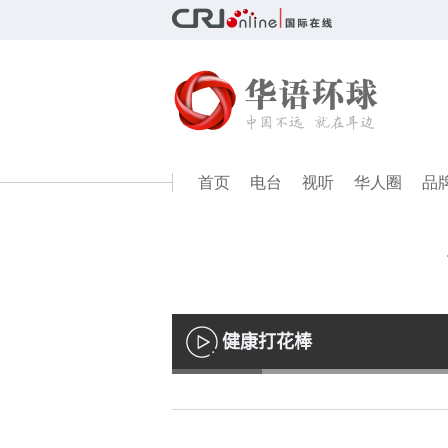
首页
电台
视听
华人圈
品
健康打花棒
播
放
Loaded
:
13.01%