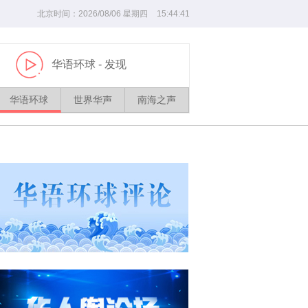
北京时间：
2026/
08
/
06
星期四
15
:
44
:
41
华语环球
- 发现
播
放
华语环球
世界华声
南海之声