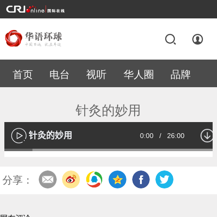
首页
电台
视听
华人圈
品牌
专题
针灸的妙用
针灸的妙用
Current
0:00
/
Duration
26:00
播
放
Loaded
:
13.00%
Time
分享：