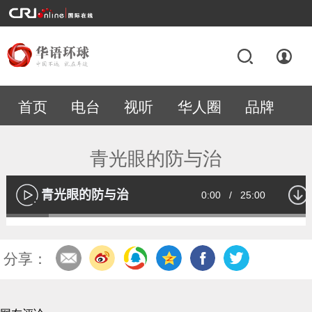
首页
电台
视听
华人圈
品牌
专题
青光眼的防与治
青光眼的防与治
Current
0:00
/
Duration
25:00
播
放
Loaded
:
13.53%
Time
分享：