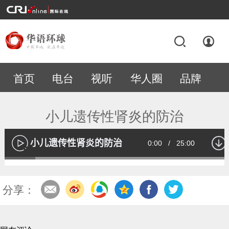
首页
电台
视听
华人圈
品牌
专题
小儿遗传性肾炎的防治
小儿遗传性肾炎的防治
Current
0:00
/
Duration
25:00
播
放
Loaded
:
13.51%
Time
分享：