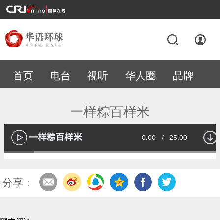
首页
电台
视听
华人圈
品牌
专题
一样粽百样米
一样粽百样米
Current
0:00
/
Duration
25:00
播
放
Loaded
:
13.53%
Time
分享：