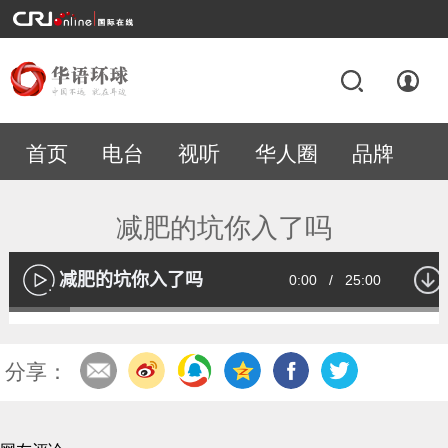
首页
电台
视听
华人圈
品牌
专题
减肥的坑你入了吗
减肥的坑你入了吗
Current
0:00
/
Duration
25:00
播
放
Loaded
:
13.52%
Time
分享：