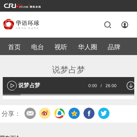
首页
电台
视听
华人圈
品牌
专题
说梦占梦
说梦占梦
Current
0:00
/
Duration
26:00
播
放
Loaded
:
13.03%
Time
分享：