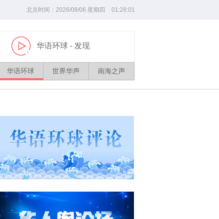
北京时间：
2026/
08
/
06
星期四
01
:
28
:
01
华语环球
- 发现
播
放
华语环球
世界华声
南海之声