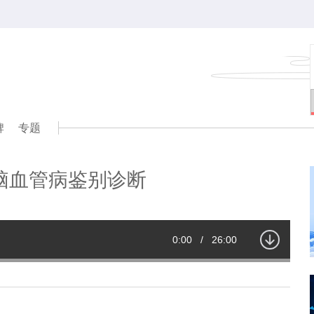
牌
专题
脑血管病鉴别诊断
Current
0:00
/
Duration
26:00
Time