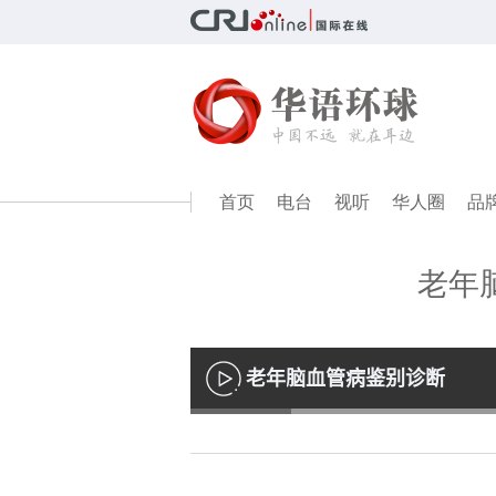
首页
电台
视听
华人圈
品
老年
老年脑血管病鉴别诊断
播
放
Loaded
:
13.17%