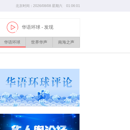
北京时间：
2026/
08
/
08
星期六
01
:
06
:
01
华语环球
- 发现
播
放
华语环球
世界华声
南海之声