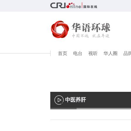
首页
电台
视听
华人圈
品
中医养肝
播
放
Loaded
:
13.01%