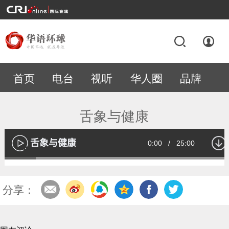
首页
电台
视听
华人圈
品牌
专题
舌象与健康
舌象与健康
Current
0:00
/
Duration
25:00
播
放
Loaded
:
13.53%
Time
分享：