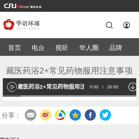
首页
电台
视听
华人圈
品牌
专题
藏医药浴2+常见药物服用注意事项
藏医药浴2+常见药物服用注意事项
Current
0:00
/
Duration
26:00
播
放
Loaded
:
13.02%
Time
分享：