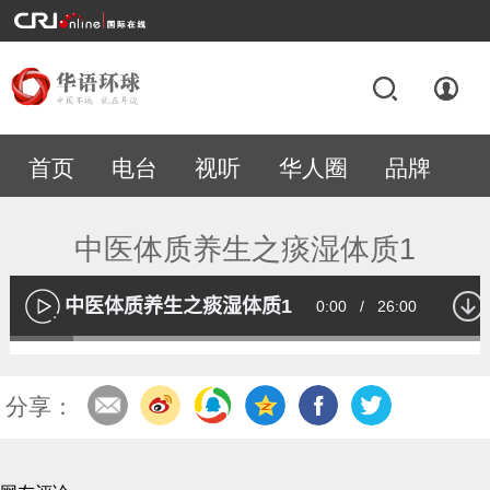
首页
电台
视听
华人圈
品牌
专题
中医体质养生之痰湿体质1
中医体质养生之痰湿体质1
Current
0:00
/
Duration
26:00
播
放
Loaded
:
13.02%
Time
分享：