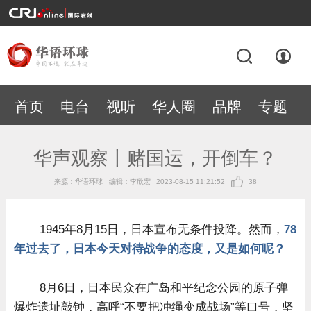
首页
电台
视听
华人圈
品牌
专题
华声观察丨赌国运，开倒车？
来源：华语环球
编辑：李欣宏
2023-08-15 11:21:52
38
1945年8月15日，日本宣布无条件投降。然而，
78
年过去了，日本今天对待战争的态度，又是如何呢？
8月6日，日本民众在广岛和平纪念公园的原子弹
爆炸遗址敲钟，高呼“不要把冲绳变成战场”等口号，坚