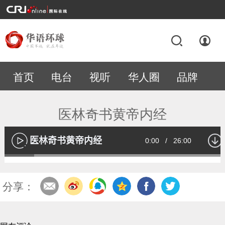
首页
电台
视听
华人圈
品牌
专题
医林奇书黄帝内经
医林奇书黄帝内经
Current
0:00
/
Duration
26:00
播
放
Loaded
:
13.18%
Time
分享：