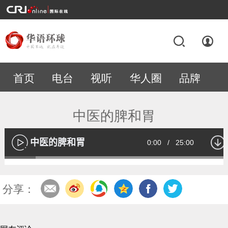
首页
电台
视听
华人圈
品牌
专题
中医的脾和胃
中医的脾和胃
Current
0:00
/
Duration
25:00
播
放
Loaded
:
13.52%
Time
分享：