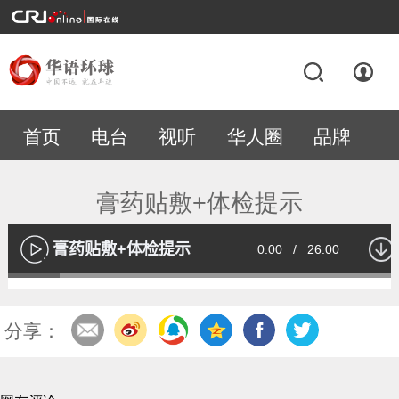
首页
电台
视听
华人圈
品牌
专题
膏药贴敷+体检提示
膏药贴敷+体检提示
Current
0:00
/
Duration
26:00
播
放
Loaded
:
13.02%
Time
分享：