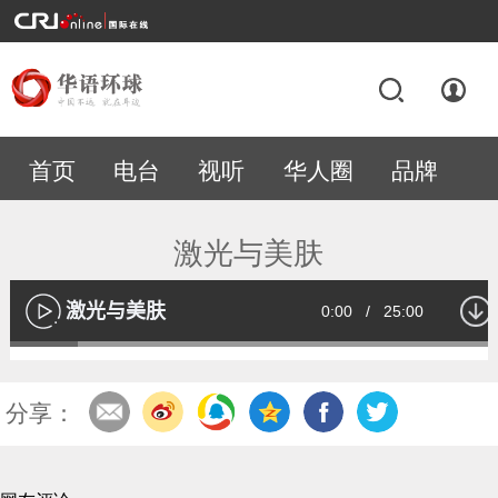
首页
电台
视听
华人圈
品牌
专题
激光与美肤
激光与美肤
Current
0:00
/
Duration
25:00
播
放
Loaded
:
13.55%
Time
分享：