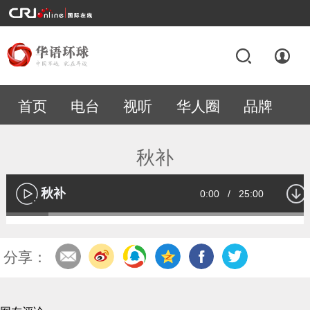
首页
电台
视听
华人圈
品牌
专题
秋补
秋补
Current
0:00
/
Duration
25:00
播
放
Loaded
:
13.53%
Time
分享：