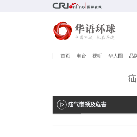
首页
电台
视听
华人圈
品
疝
疝气嵌顿及危害
播
放
Loaded
:
13.55%