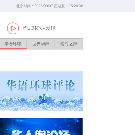
北京时间：
2026/
08
/
07
星期五
15
:
20
:
38
华语环球
- 发现
播
放
华语环球
世界华声
南海之声