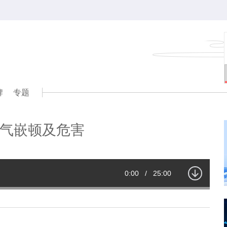
牌
专题
气嵌顿及危害
Current
0:00
/
Duration
25:00
Time