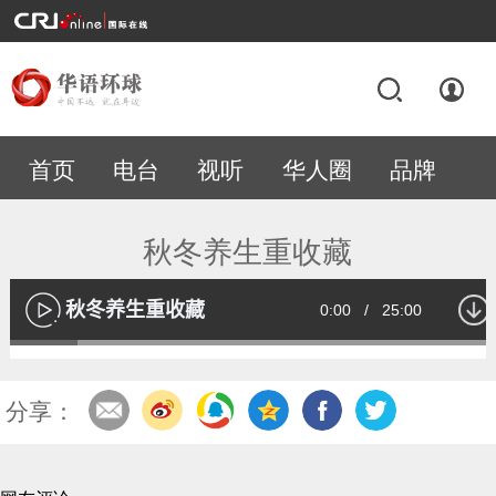
首页
电台
视听
华人圈
品牌
专题
秋冬养生重收藏
秋冬养生重收藏
Current
0:00
/
Duration
25:00
播
放
Loaded
:
13.52%
Time
分享：