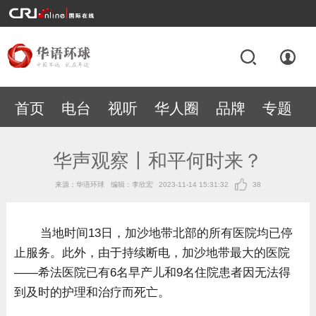
首页
电台
视听
华人圈
品牌
专题
华声观察丨和平何时来？
来源：华语环球
编辑：李欣宏
2023-11-14 15:31:32
38
当地时间13日，加沙地带北部的所有医院均已停
止服务。此外，由于持续断电，加沙地带最大的医院
——希法医院已有6名早产儿和9名住院患者因无法得
到及时的护理和治疗而死亡。