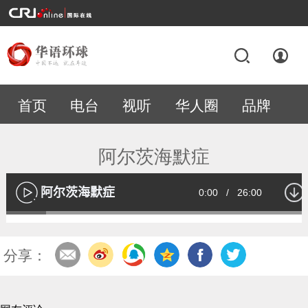
首页
电台
视听
华人圈
品牌
专题
阿尔茨海默症
阿尔茨海默症
Current
0:00
/
Duration
26:00
播
放
Loaded
:
12.99%
Time
分享：