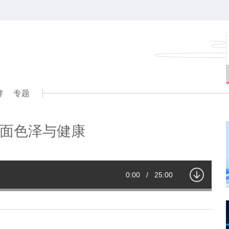
牌
专题
面色泽与健康
Current
0:00
/
Duration
25:00
Time