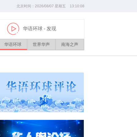
北京时间：
2026/
08
/
07
星期五
13
:
10
:
08
华语环球
- 发现
播
放
华语环球
世界华声
南海之声