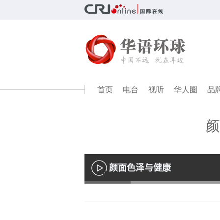
首页
电台
视听
华人圈
品
颜
颜面色泽与健康
播
放
Loaded
:
13.61%